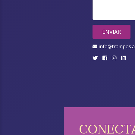
ENVIAR
info@trampos.
CONECT