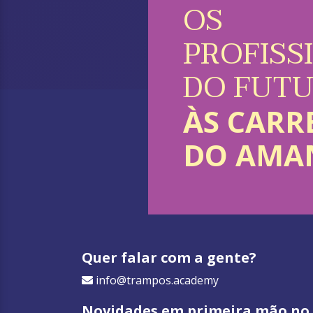
OS
PROFISS
DO FUT
ÀS CARR
DO AMA
Quer falar com a gente?
info@trampos.academy
Novidades em primeira mão no 