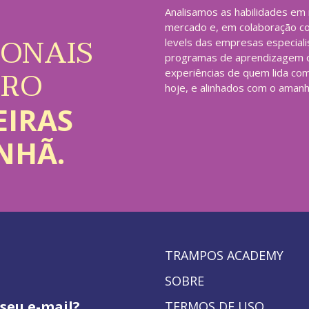
Analisamos as habilidades em
mercado e, em colaboração co
IONAIS
levels das empresas especial
programas de aprendizagem o
URO
experiências de quem lida com
hoje, e alinhados com o amanh
EIRAS
NHÃ.
TRAMPOS ACADEMY
SOBRE
seu e-mail?
TERMOS DE USO