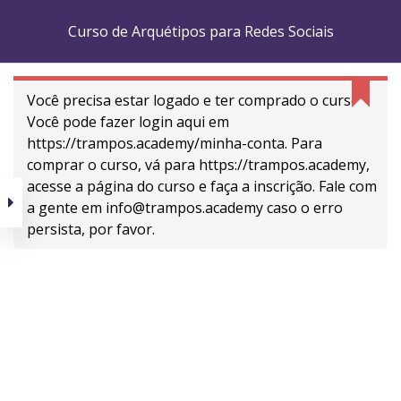
Curso de Arquétipos para Redes Sociais
Você precisa estar logado e ter comprado o curso.
Branding
Introdução ao
Você pode fazer login aqui em
Branding
https://trampos.academy/minha-conta. Para
06 minutos
comprar o curso, vá para https://trampos.academy,
5 P’s do Branding +
promessa
acesse a página do curso e faça a inscrição. Fale com
05 minutos
a gente em info@trampos.academy caso o erro
CONECTAMOS OS
Propósito
persista, por favor.
08 minutos
PROFISSIONAIS DO
FUTURO
Percepção
01 minutos
ÀS CARREIRAS DO
Posicionamento
AMANHÃ.
05 minutos
Persona